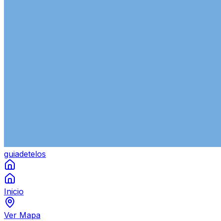
guiade
telos
Inicio
Ver Mapa