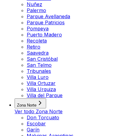
Nuñez
Palermo
Parque Avellaneda
Parque Patricios
Pompeya
Puerto Madero
Recoleta
Retiro
Saavedra
San Cristóbal
San Telmo
Tribunales
Villa Luro
Villa Ortuzar
Villa Urquiza
Villa del Parque
Zona Norte
Ver todo
Zona Norte
Don Torcuato
Escobar
Garín
Malvinas Argentinas