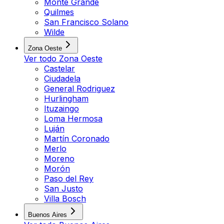
Monte Grande
Quilmes
San Francisco Solano
Wilde
Zona Oeste
Ver todo
Zona Oeste
Castelar
Ciudadela
General Rodriguez
Hurlingham
Ituzaingo
Loma Hermosa
Luján
Martín Coronado
Merlo
Moreno
Morón
Paso del Rey
San Justo
Villa Bosch
Buenos Aires