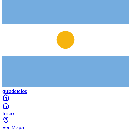
guiade
telos
Inicio
Ver Mapa