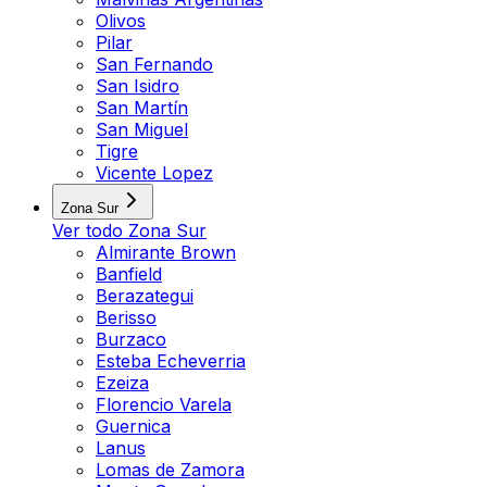
Olivos
Pilar
San Fernando
San Isidro
San Martín
San Miguel
Tigre
Vicente Lopez
Zona Sur
Ver todo
Zona Sur
Almirante Brown
Banfield
Berazategui
Berisso
Burzaco
Esteba Echeverria
Ezeiza
Florencio Varela
Guernica
Lanus
Lomas de Zamora