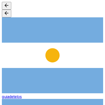
guiade
telos