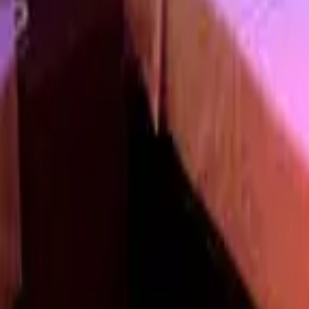
guiade
telos
Zonas Principales
Capital Federal
Ver todo
Capital Federal
Almagro
Balvanera
Belgrano