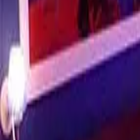
guiade
telos
Inicio
Ver Mapa