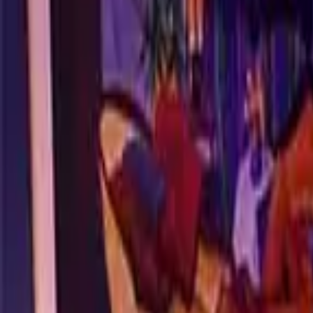
guiade
telos