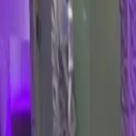
guiade
telos