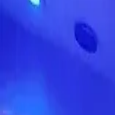
guiade
telos