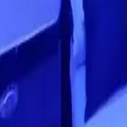
guiade
telos
Zonas Principales
Capital Federal
Ver todo
Capital Federal
Almagro
Balvanera
Belgrano