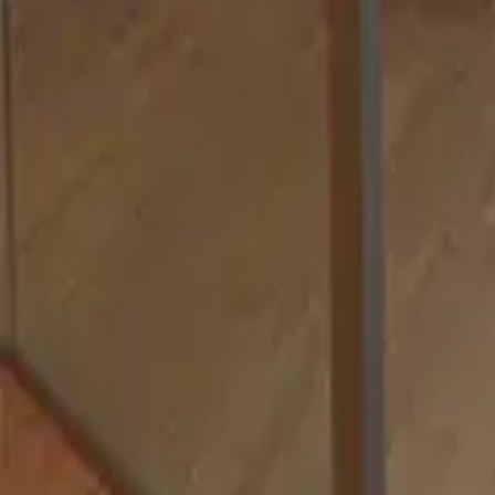
guiade
telos
Zonas Principales
Capital Federal
Ver todo
Capital Federal
Almagro
Balvanera
Belgrano