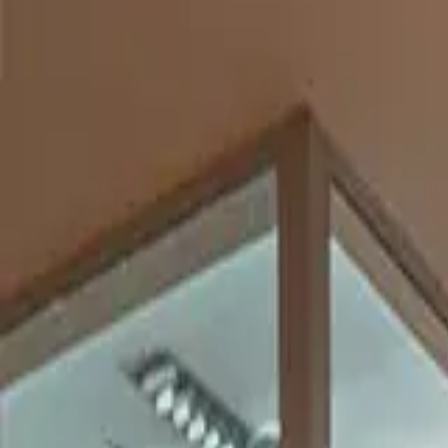
guiade
telos