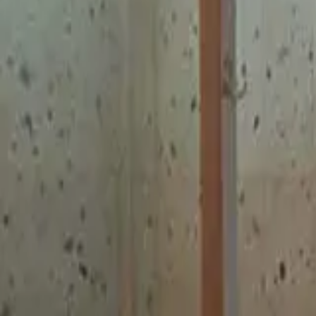
guiade
telos
Inicio
Ver Mapa