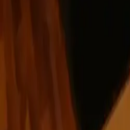
guiade
telos
Zonas Principales
Capital Federal
Ver todo
Capital Federal
Almagro
Balvanera
Belgrano