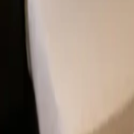
guiade
telos
Inicio
Ver Mapa