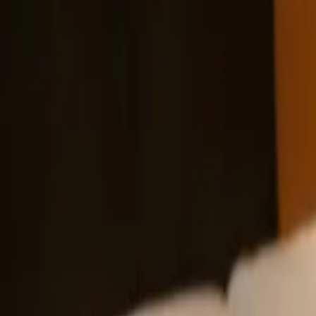
guiade
telos