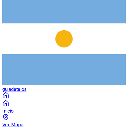
guiade
telos
Inicio
Ver Mapa