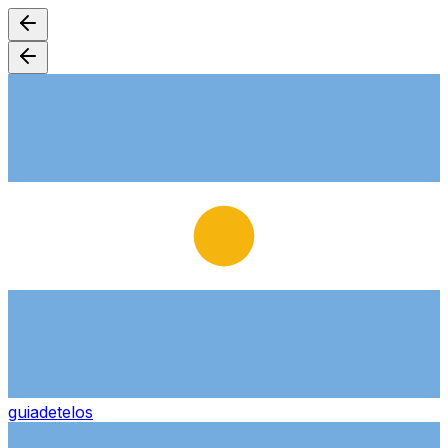
guiade
telos