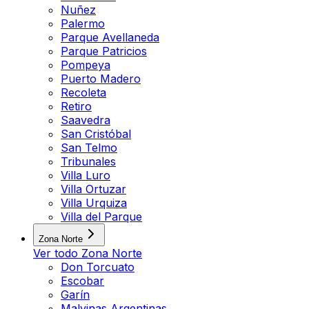
Nuñez
Palermo
Parque Avellaneda
Parque Patricios
Pompeya
Puerto Madero
Recoleta
Retiro
Saavedra
San Cristóbal
San Telmo
Tribunales
Villa Luro
Villa Ortuzar
Villa Urquiza
Villa del Parque
Zona Norte
Ver todo
Zona Norte
Don Torcuato
Escobar
Garín
Malvinas Argentinas