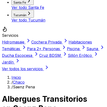
Santa Fe
Ver todo
Santa Fe
Tucumán
Ver todo
Tucumán
Servicios
Hidromasaje
Cochera Privada
Habitaciones
Temáticas
Para 2+ Personas
Piscina
Sauna
Ducha Escocesa
Cruz BDSM
Sillón Erótico
Jardín
Ver todos los servicios
Inicio
/
Chaco
/
Saenz Pena
Albergues Transitorios