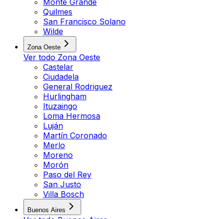
Monte Grande
Quilmes
San Francisco Solano
Wilde
Zona Oeste
Ver todo
Zona Oeste
Castelar
Ciudadela
General Rodriguez
Hurlingham
Ituzaingo
Loma Hermosa
Luján
Martín Coronado
Merlo
Moreno
Morón
Paso del Rey
San Justo
Villa Bosch
Buenos Aires