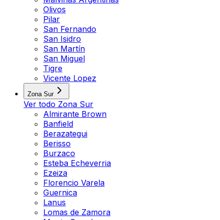
Olivos
Pilar
San Fernando
San Isidro
San Martín
San Miguel
Tigre
Vicente Lopez
Zona Sur
Ver todo
Zona Sur
Almirante Brown
Banfield
Berazategui
Berisso
Burzaco
Esteba Echeverria
Ezeiza
Florencio Varela
Guernica
Lanus
Lomas de Zamora