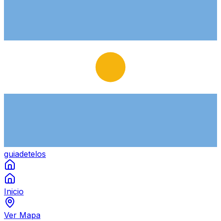
guiade
telos
Inicio
Ver Mapa