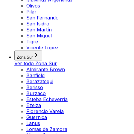
Olivos
Pilar
San Fernando
San Isidro
San Martín
San Miguel
Tigre
Vicente Lopez
Zona Sur
Ver todo
Zona Sur
Almirante Brown
Banfield
Berazategui
Berisso
Burzaco
Esteba Echeverria
Ezeiza
Florencio Varela
Guernica
Lanus
Lomas de Zamora