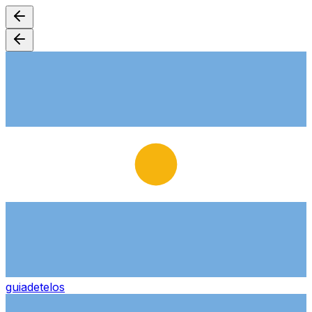
guiade
telos