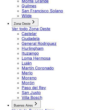
Monte Grande
Quilmes
San Francisco Solano
Wilde
Zona Oeste
Ver todo
Zona Oeste
Castelar
Ciudadela
General Rodriguez
Hurlingham
Ituzaingo
Loma Hermosa
Luján
Martín Coronado
Merlo
Moreno
Morón
Paso del Rey
San Justo
Villa Bosch
Buenos Aires