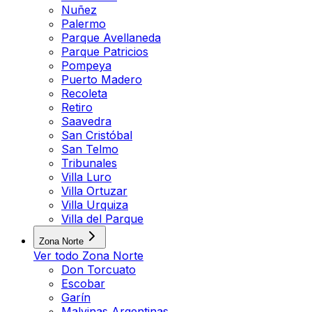
Nuñez
Palermo
Parque Avellaneda
Parque Patricios
Pompeya
Puerto Madero
Recoleta
Retiro
Saavedra
San Cristóbal
San Telmo
Tribunales
Villa Luro
Villa Ortuzar
Villa Urquiza
Villa del Parque
Zona Norte
Ver todo
Zona Norte
Don Torcuato
Escobar
Garín
Malvinas Argentinas