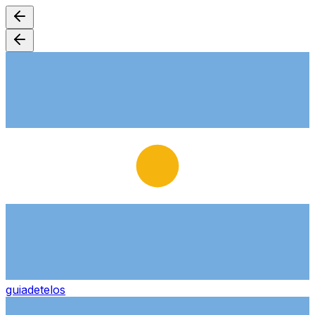
guiade
telos