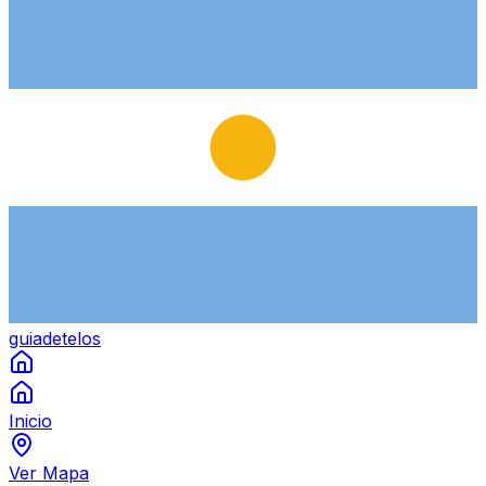
guiade
telos
Inicio
Ver Mapa