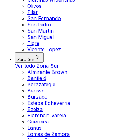
Olivos
Pilar
San Fernando
San Isidro
San Martín
San Miguel
Tigre
Vicente Lopez
Zona Sur
Ver todo
Zona Sur
Almirante Brown
Banfield
Berazategui
Berisso
Burzaco
Esteba Echeverria
Ezeiza
Florencio Varela
Guernica
Lanus
Lomas de Zamora