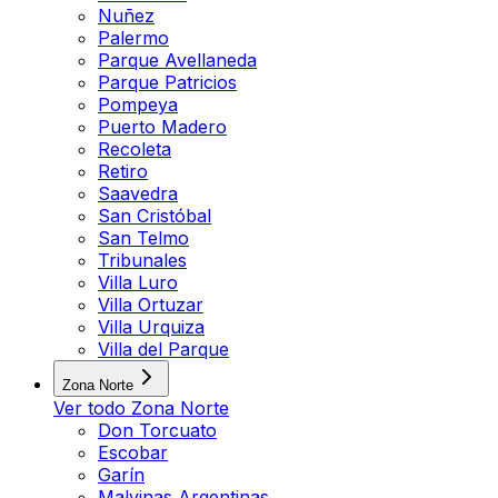
Nuñez
Palermo
Parque Avellaneda
Parque Patricios
Pompeya
Puerto Madero
Recoleta
Retiro
Saavedra
San Cristóbal
San Telmo
Tribunales
Villa Luro
Villa Ortuzar
Villa Urquiza
Villa del Parque
Zona Norte
Ver todo
Zona Norte
Don Torcuato
Escobar
Garín
Malvinas Argentinas