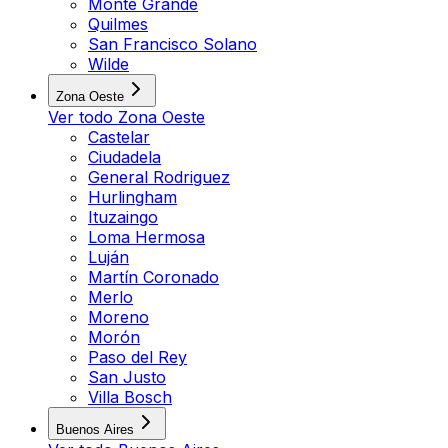
Monte Grande
Quilmes
San Francisco Solano
Wilde
Zona Oeste
Ver todo
Zona Oeste
Castelar
Ciudadela
General Rodriguez
Hurlingham
Ituzaingo
Loma Hermosa
Luján
Martín Coronado
Merlo
Moreno
Morón
Paso del Rey
San Justo
Villa Bosch
Buenos Aires