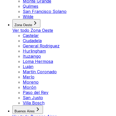
Monte Grande
Quilmes
San Francisco Solano
Wilde
Zona Oeste
Ver todo
Zona Oeste
Castelar
Ciudadela
General Rodriguez
Hurlingham
Ituzaingo
Loma Hermosa
Luján
Martín Coronado
Merlo
Moreno
Morón
Paso del Rey
San Justo
Villa Bosch
Buenos Aires