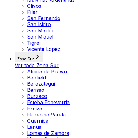
Olivos
Pilar
San Fernando
San Isidro
San Martín
San Miguel
Tigre
Vicente Lopez
Zona Sur
Ver todo
Zona Sur
Almirante Brown
Banfield
Berazategui
Berisso
Burzaco
Esteba Echeverria
Ezeiza
Florencio Varela
Guernica
Lanus
Lomas de Zamora