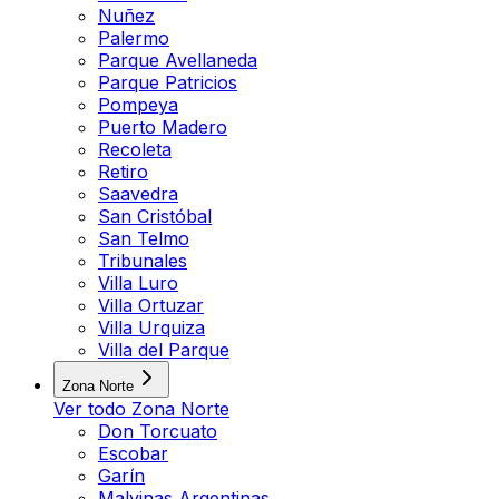
Nuñez
Palermo
Parque Avellaneda
Parque Patricios
Pompeya
Puerto Madero
Recoleta
Retiro
Saavedra
San Cristóbal
San Telmo
Tribunales
Villa Luro
Villa Ortuzar
Villa Urquiza
Villa del Parque
Zona Norte
Ver todo
Zona Norte
Don Torcuato
Escobar
Garín
Malvinas Argentinas