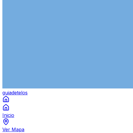
guiade
telos
Inicio
Ver Mapa