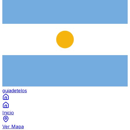
guiade
telos
Inicio
Ver Mapa