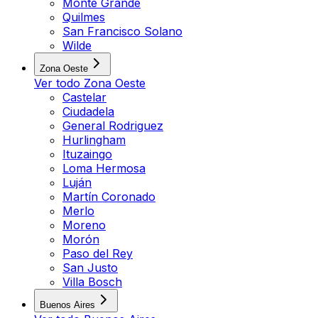
Monte Grande
Quilmes
San Francisco Solano
Wilde
Zona Oeste
Ver todo
Zona Oeste
Castelar
Ciudadela
General Rodriguez
Hurlingham
Ituzaingo
Loma Hermosa
Luján
Martín Coronado
Merlo
Moreno
Morón
Paso del Rey
San Justo
Villa Bosch
Buenos Aires