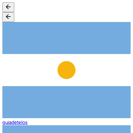
guiade
telos