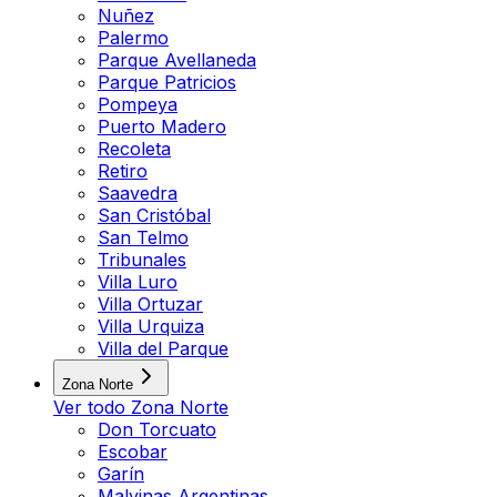
Nuñez
Palermo
Parque Avellaneda
Parque Patricios
Pompeya
Puerto Madero
Recoleta
Retiro
Saavedra
San Cristóbal
San Telmo
Tribunales
Villa Luro
Villa Ortuzar
Villa Urquiza
Villa del Parque
Zona Norte
Ver todo
Zona Norte
Don Torcuato
Escobar
Garín
Malvinas Argentinas