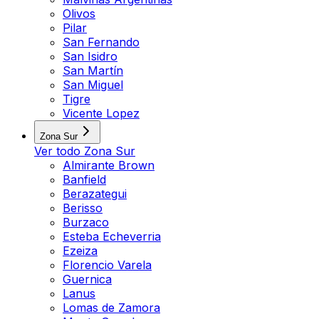
Olivos
Pilar
San Fernando
San Isidro
San Martín
San Miguel
Tigre
Vicente Lopez
Zona Sur
Ver todo
Zona Sur
Almirante Brown
Banfield
Berazategui
Berisso
Burzaco
Esteba Echeverria
Ezeiza
Florencio Varela
Guernica
Lanus
Lomas de Zamora