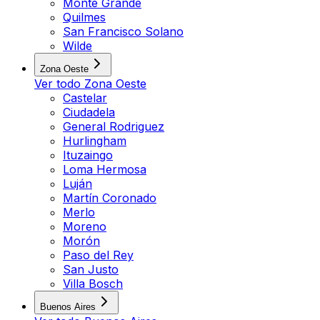
Monte Grande
Quilmes
San Francisco Solano
Wilde
Zona Oeste
Ver todo
Zona Oeste
Castelar
Ciudadela
General Rodriguez
Hurlingham
Ituzaingo
Loma Hermosa
Luján
Martín Coronado
Merlo
Moreno
Morón
Paso del Rey
San Justo
Villa Bosch
Buenos Aires