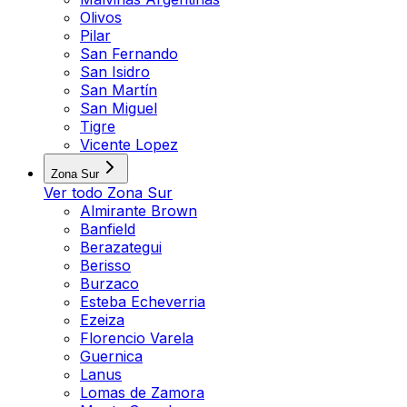
Olivos
Pilar
San Fernando
San Isidro
San Martín
San Miguel
Tigre
Vicente Lopez
Zona Sur
Ver todo
Zona Sur
Almirante Brown
Banfield
Berazategui
Berisso
Burzaco
Esteba Echeverria
Ezeiza
Florencio Varela
Guernica
Lanus
Lomas de Zamora