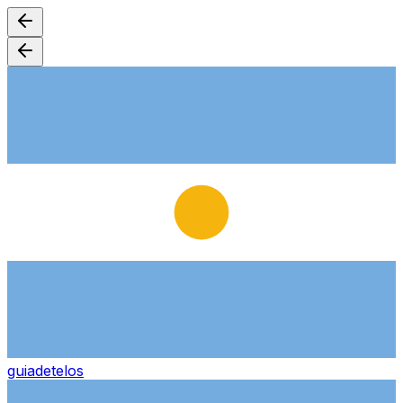
guiade
telos