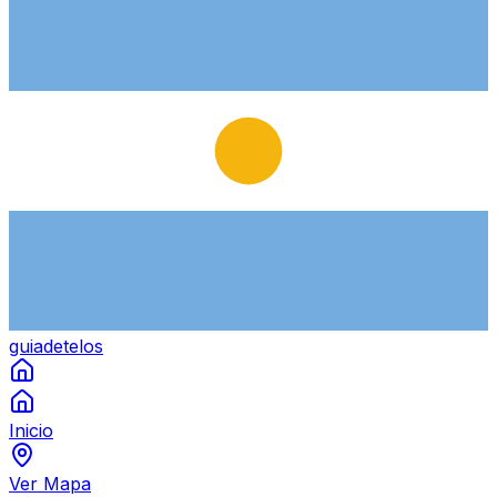
guiade
telos
Inicio
Ver Mapa