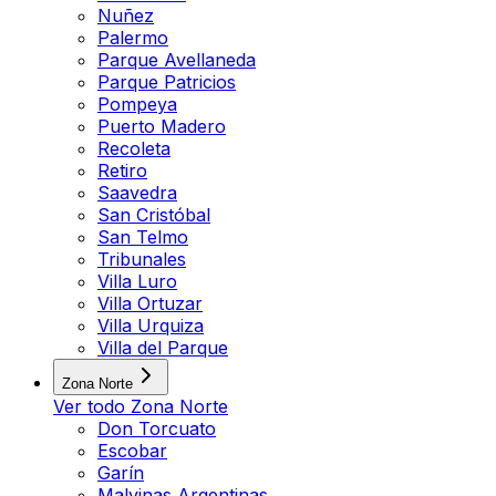
Nuñez
Palermo
Parque Avellaneda
Parque Patricios
Pompeya
Puerto Madero
Recoleta
Retiro
Saavedra
San Cristóbal
San Telmo
Tribunales
Villa Luro
Villa Ortuzar
Villa Urquiza
Villa del Parque
Zona Norte
Ver todo
Zona Norte
Don Torcuato
Escobar
Garín
Malvinas Argentinas