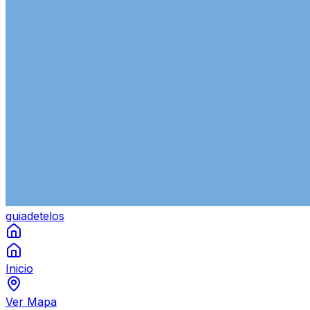
guiade
telos
Inicio
Ver Mapa