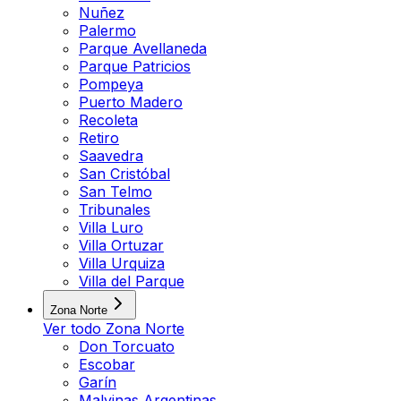
Nuñez
Palermo
Parque Avellaneda
Parque Patricios
Pompeya
Puerto Madero
Recoleta
Retiro
Saavedra
San Cristóbal
San Telmo
Tribunales
Villa Luro
Villa Ortuzar
Villa Urquiza
Villa del Parque
Zona Norte
Ver todo
Zona Norte
Don Torcuato
Escobar
Garín
Malvinas Argentinas