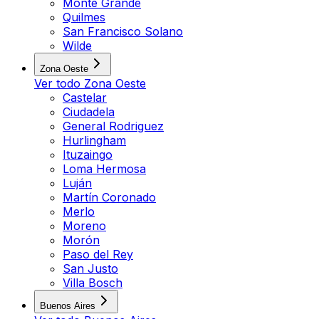
Monte Grande
Quilmes
San Francisco Solano
Wilde
Zona Oeste
Ver todo
Zona Oeste
Castelar
Ciudadela
General Rodriguez
Hurlingham
Ituzaingo
Loma Hermosa
Luján
Martín Coronado
Merlo
Moreno
Morón
Paso del Rey
San Justo
Villa Bosch
Buenos Aires