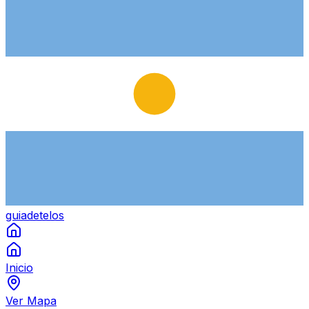
guiade
telos
Inicio
Ver Mapa