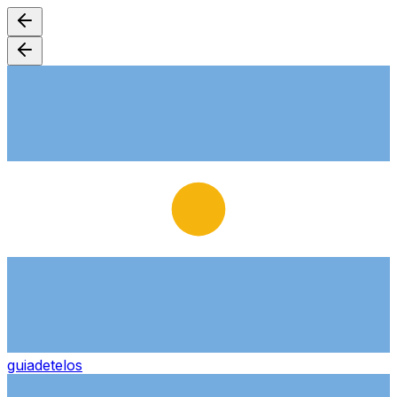
guiade
telos