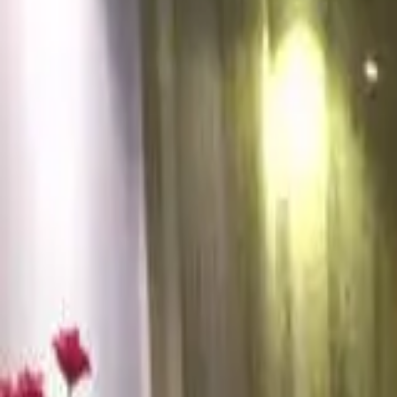
guiade
telos