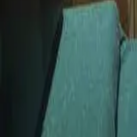
guiade
telos
Zonas Principales
Capital Federal
Ver todo
Capital Federal
Almagro
Balvanera
Belgrano