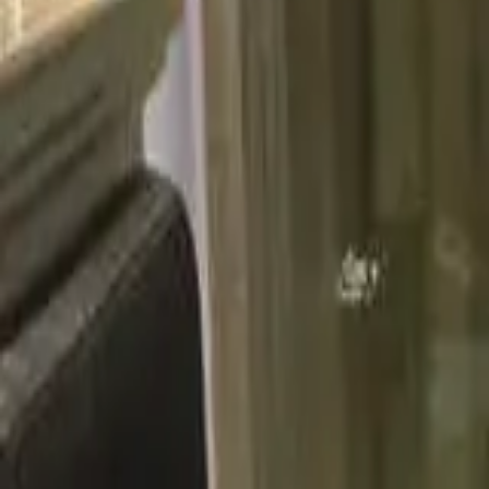
guiade
telos
Inicio
Ver Mapa