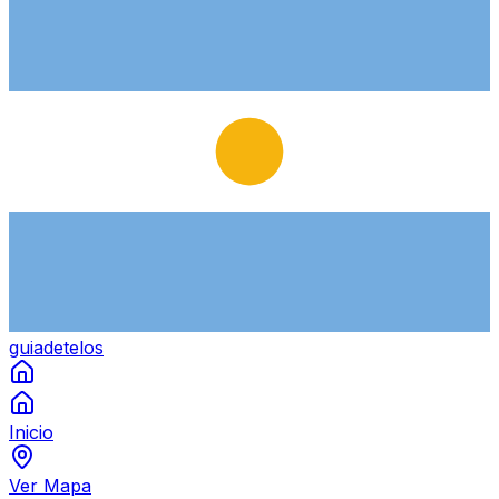
guiade
telos
Inicio
Ver Mapa