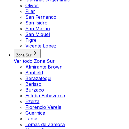
Olivos
Pilar
San Fernando
San Isidro
San Martín
San Miguel
Tigre
Vicente Lopez
Zona Sur
Ver todo
Zona Sur
Almirante Brown
Banfield
Berazategui
Berisso
Burzaco
Esteba Echeverria
Ezeiza
Florencio Varela
Guernica
Lanus
Lomas de Zamora