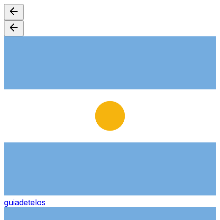
guiade
telos