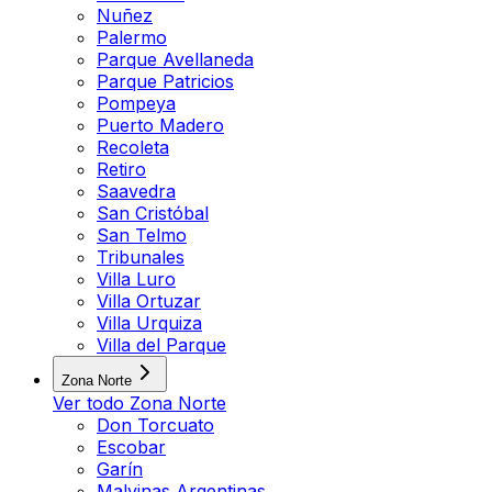
Nuñez
Palermo
Parque Avellaneda
Parque Patricios
Pompeya
Puerto Madero
Recoleta
Retiro
Saavedra
San Cristóbal
San Telmo
Tribunales
Villa Luro
Villa Ortuzar
Villa Urquiza
Villa del Parque
Zona Norte
Ver todo
Zona Norte
Don Torcuato
Escobar
Garín
Malvinas Argentinas