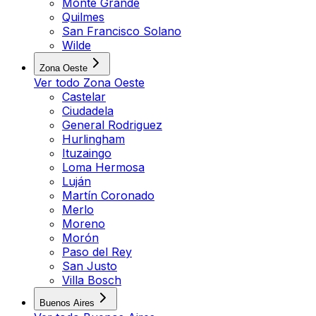
Monte Grande
Quilmes
San Francisco Solano
Wilde
Zona Oeste
Ver todo
Zona Oeste
Castelar
Ciudadela
General Rodriguez
Hurlingham
Ituzaingo
Loma Hermosa
Luján
Martín Coronado
Merlo
Moreno
Morón
Paso del Rey
San Justo
Villa Bosch
Buenos Aires