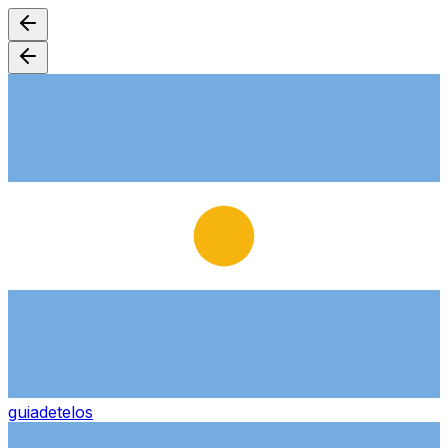
guiade
telos