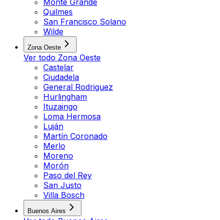
Monte Grande
Quilmes
San Francisco Solano
Wilde
Zona Oeste
Ver todo
Zona Oeste
Castelar
Ciudadela
General Rodriguez
Hurlingham
Ituzaingo
Loma Hermosa
Luján
Martín Coronado
Merlo
Moreno
Morón
Paso del Rey
San Justo
Villa Bosch
Buenos Aires