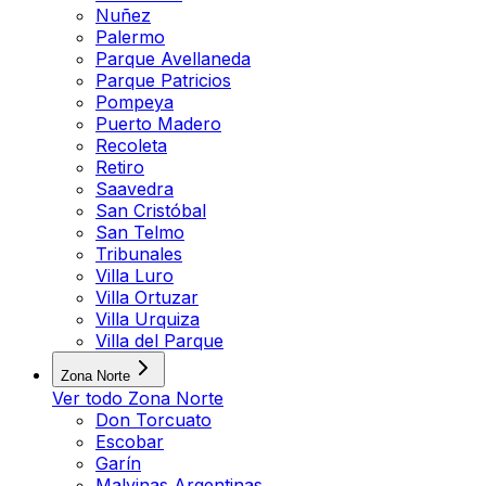
Nuñez
Palermo
Parque Avellaneda
Parque Patricios
Pompeya
Puerto Madero
Recoleta
Retiro
Saavedra
San Cristóbal
San Telmo
Tribunales
Villa Luro
Villa Ortuzar
Villa Urquiza
Villa del Parque
Zona Norte
Ver todo
Zona Norte
Don Torcuato
Escobar
Garín
Malvinas Argentinas