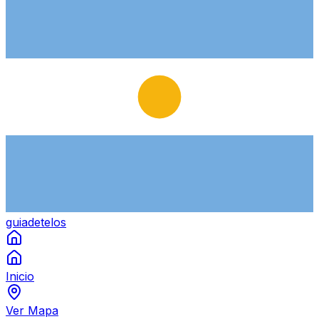
guiade
telos
Inicio
Ver Mapa