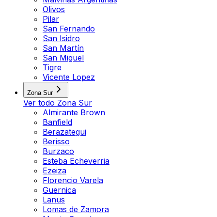
Olivos
Pilar
San Fernando
San Isidro
San Martín
San Miguel
Tigre
Vicente Lopez
Zona Sur
Ver todo
Zona Sur
Almirante Brown
Banfield
Berazategui
Berisso
Burzaco
Esteba Echeverria
Ezeiza
Florencio Varela
Guernica
Lanus
Lomas de Zamora