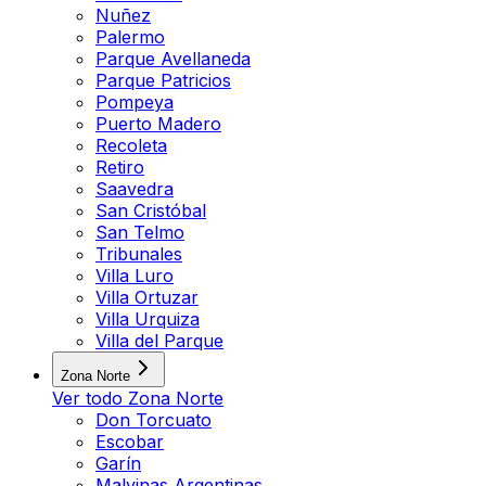
Nuñez
Palermo
Parque Avellaneda
Parque Patricios
Pompeya
Puerto Madero
Recoleta
Retiro
Saavedra
San Cristóbal
San Telmo
Tribunales
Villa Luro
Villa Ortuzar
Villa Urquiza
Villa del Parque
Zona Norte
Ver todo
Zona Norte
Don Torcuato
Escobar
Garín
Malvinas Argentinas