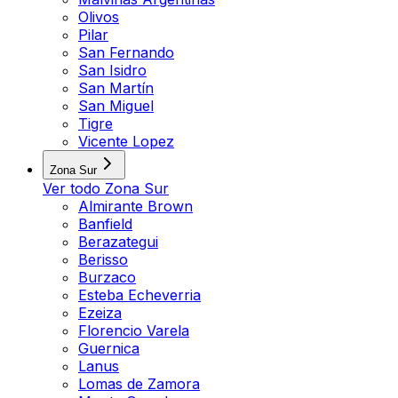
Olivos
Pilar
San Fernando
San Isidro
San Martín
San Miguel
Tigre
Vicente Lopez
Zona Sur
Ver todo
Zona Sur
Almirante Brown
Banfield
Berazategui
Berisso
Burzaco
Esteba Echeverria
Ezeiza
Florencio Varela
Guernica
Lanus
Lomas de Zamora