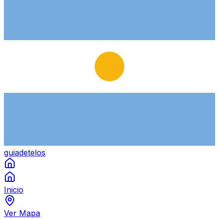
guiade
telos
Inicio
Ver Mapa