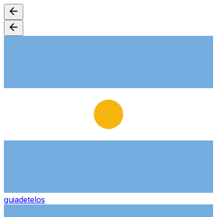
guiade
telos