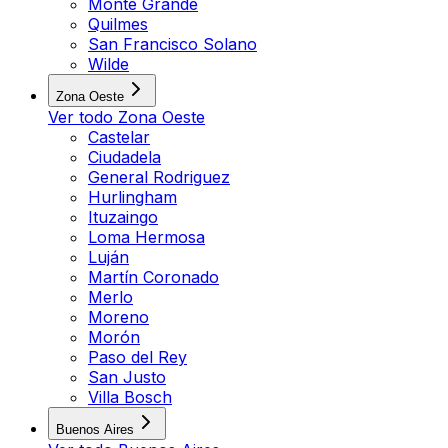
Monte Grande
Quilmes
San Francisco Solano
Wilde
Zona Oeste
Ver todo
Zona Oeste
Castelar
Ciudadela
General Rodriguez
Hurlingham
Ituzaingo
Loma Hermosa
Luján
Martín Coronado
Merlo
Moreno
Morón
Paso del Rey
San Justo
Villa Bosch
Buenos Aires