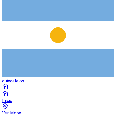
guiade
telos
Inicio
Ver Mapa