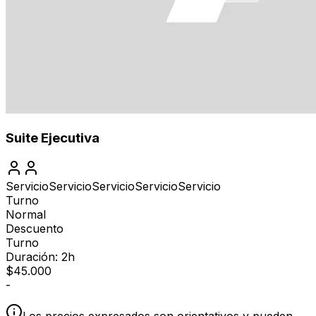
Suite Ejecutiva
Servicio
Servicio
Servicio
Servicio
Servicio
Turno
Normal
Descuento
Turno
Duración: 2h
$
45.000
-
Los precios expresados son orientativos y pueden