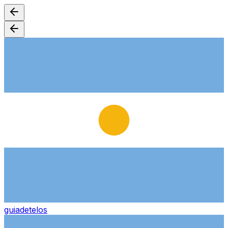
guiade
telos