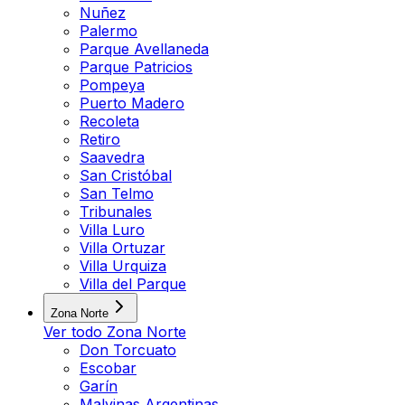
Nuñez
Palermo
Parque Avellaneda
Parque Patricios
Pompeya
Puerto Madero
Recoleta
Retiro
Saavedra
San Cristóbal
San Telmo
Tribunales
Villa Luro
Villa Ortuzar
Villa Urquiza
Villa del Parque
Zona Norte
Ver todo
Zona Norte
Don Torcuato
Escobar
Garín
Malvinas Argentinas