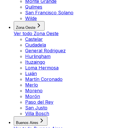
Monte Grande
Quilmes
San Francisco Solano
Wilde
Zona Oeste
Ver todo
Zona Oeste
Castelar
Ciudadela
General Rodriguez
Hurlingham
Ituzaingo
Loma Hermosa
Luján
Martín Coronado
Merlo
Moreno
Morón
Paso del Rey
San Justo
Villa Bosch
Buenos Aires