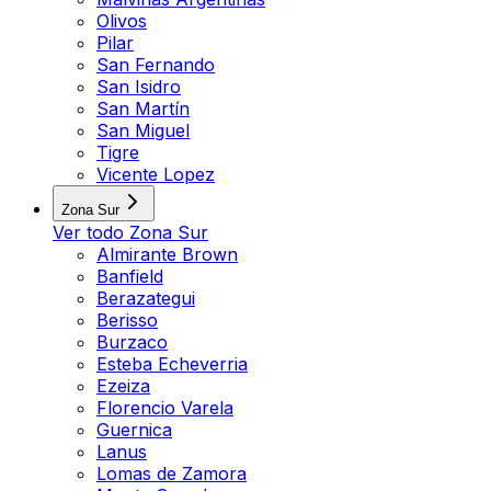
Olivos
Pilar
San Fernando
San Isidro
San Martín
San Miguel
Tigre
Vicente Lopez
Zona Sur
Ver todo
Zona Sur
Almirante Brown
Banfield
Berazategui
Berisso
Burzaco
Esteba Echeverria
Ezeiza
Florencio Varela
Guernica
Lanus
Lomas de Zamora