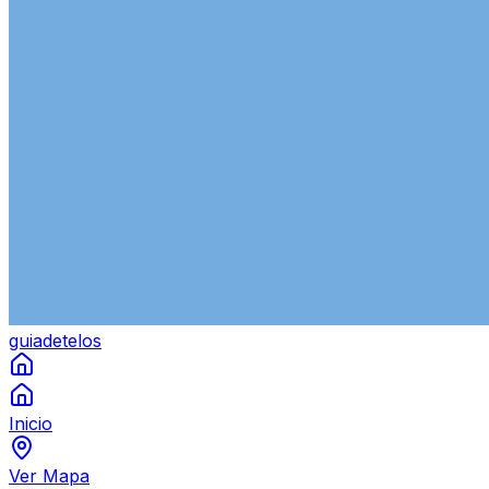
guiade
telos
Inicio
Ver Mapa