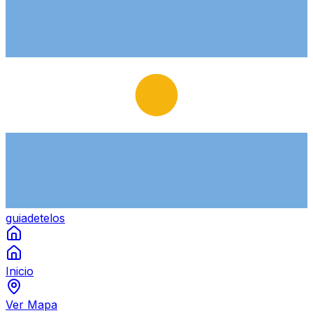
guiade
telos
Inicio
Ver Mapa