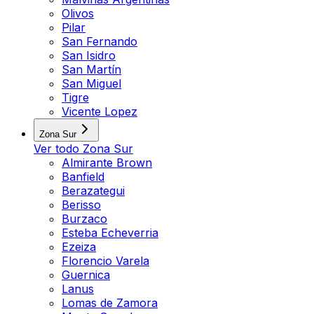
Olivos
Pilar
San Fernando
San Isidro
San Martín
San Miguel
Tigre
Vicente Lopez
Zona Sur
Ver todo
Zona Sur
Almirante Brown
Banfield
Berazategui
Berisso
Burzaco
Esteba Echeverria
Ezeiza
Florencio Varela
Guernica
Lanus
Lomas de Zamora