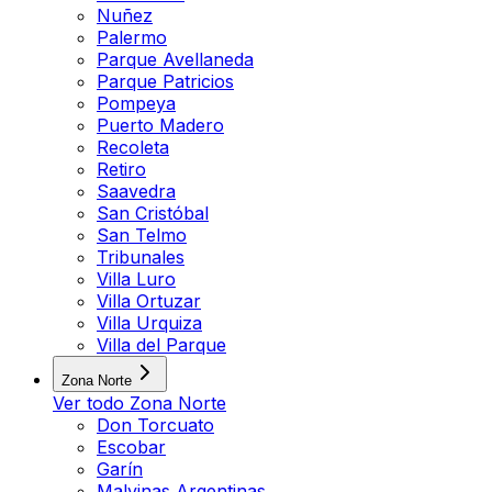
Nuñez
Palermo
Parque Avellaneda
Parque Patricios
Pompeya
Puerto Madero
Recoleta
Retiro
Saavedra
San Cristóbal
San Telmo
Tribunales
Villa Luro
Villa Ortuzar
Villa Urquiza
Villa del Parque
Zona Norte
Ver todo
Zona Norte
Don Torcuato
Escobar
Garín
Malvinas Argentinas