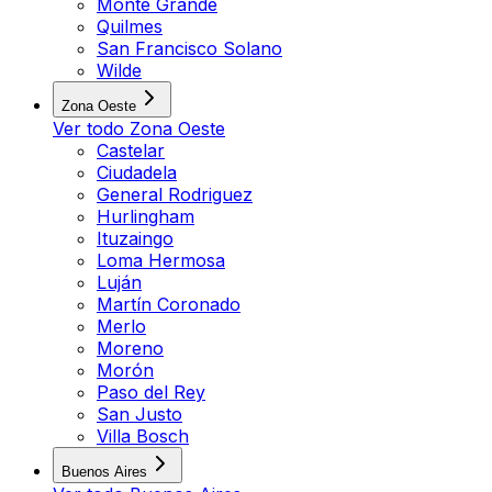
Monte Grande
Quilmes
San Francisco Solano
Wilde
Zona Oeste
Ver todo
Zona Oeste
Castelar
Ciudadela
General Rodriguez
Hurlingham
Ituzaingo
Loma Hermosa
Luján
Martín Coronado
Merlo
Moreno
Morón
Paso del Rey
San Justo
Villa Bosch
Buenos Aires