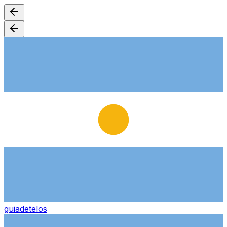
guiade
telos